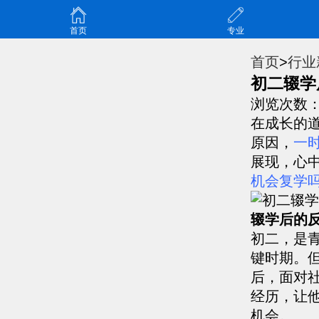
首页
专业
首页
>
行业
初二辍学
浏览次数
在成长的
原因，
一
展现，心
机会复学
辍学后的
初二，是
键时期。
后，面对
经历，让
机会。