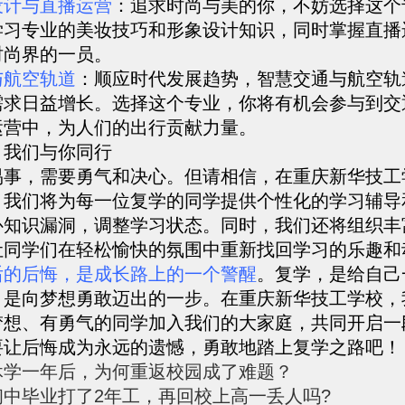
设计与直播运营
：追求时尚与美的你，不妨选择这个
学习专业的美妆技巧和形象设计知识，同时掌握直播
时尚界的一员。
与航空轨道
：顺应时代发展趋势，智慧交通与航空轨
需求日益增长。选择这个专业，你将有机会参与到交
运营中，为人们的出行贡献力量。
，我们与你同行
易事，需要勇气和决心。但请相信，在重庆新华技工
。我们将为每一位复学的同学提供个性化的学习辅导
补知识漏洞，调整学习状态。同时，我们还将组织丰
让同学们在轻松愉快的氛围中重新找回学习的乐趣和
后的后悔，是成长路上的一个警醒
。复学，是给自己
，是向梦想勇敢迈出的一步。在重庆新华技工学校，
梦想、有勇气的同学加入我们的大家庭，共同开启一
要让后悔成为永远的遗憾，勇敢地踏上复学之路吧！
休学一年后，为何重返校园成了难题？
初中毕业打了2年工，再回校上高一丢人吗?