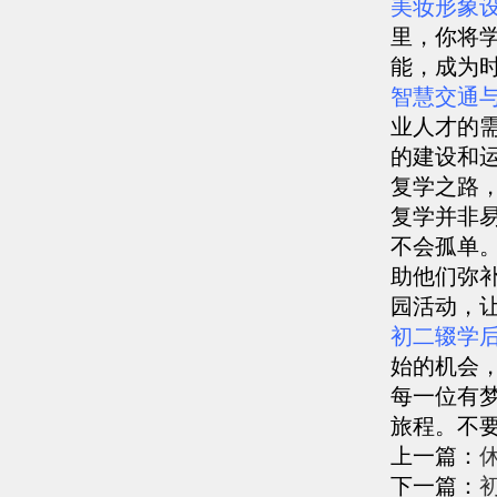
美妆形象
里，你将
能，成为
智慧交通
业人才的
的建设和
复学之路
复学并非
不会孤单
助他们弥
园活动，
初二辍学
始的机会
每一位有
旅程。不
上一篇：
下一篇：