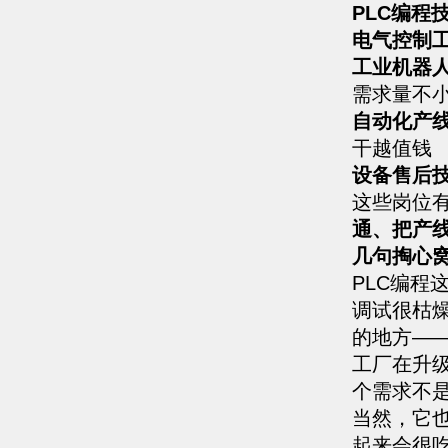
PLC编程
电气控制
工业机器
需求量不
自动化产
干越值钱
设备售后
这些岗位
通、把产
几句掏心
PLC编程
调试很枯
的地方—
工厂在升
个需求不
当然，它
起来会很