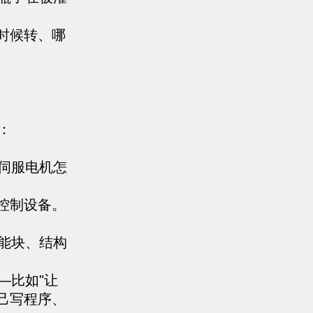
时候转、哪
：
伺服电机怎
控制设备。
能块、结构
—比如"让
己写程序、