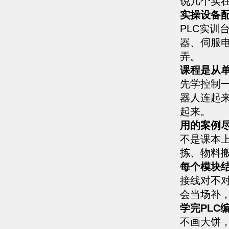
说几个实
实操设备
PLC实
器、伺服
弄。
课程是从
先学控制
器人连起
起来。
用的案例
不是课本
拣、物料
每个模块
接线对不
会当场补
学完PLC
不画大饼