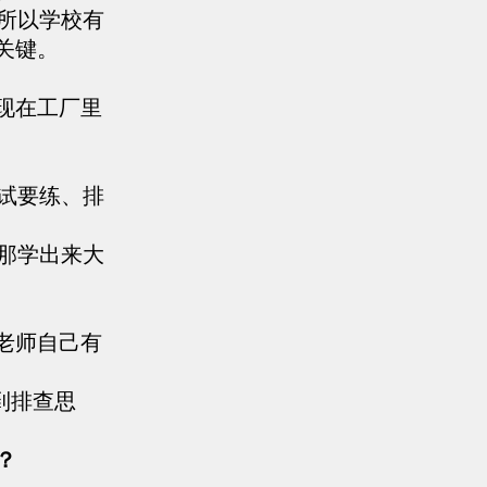
所以学校有
关键。
现在工厂里
试要练、排
那学出来大
老师自己有
到排查思
？