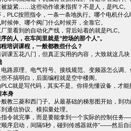
在被旋紧……这些动作谁来指挥？不是人，是PLC。
序，PLC按照指令，一条一条地执行。哪个电机什么
么时候伸、哪个阀门什么时候开，全靠它。
厂里看到的自动化产线，背后站着的就是PLC。
程序的人，在车间里就是"控场的那个人"。
编程培训课程，一般都教些什么？
培训课五花八门，但真正实用的内容，大致就这几块
础
。电路原理、电气符号、接线规范、变频器怎么调、
这些不搞明白，后面编程就是空中楼阁。
为PLC就是写代码，其实不是。你得先懂设备，才能
编程本身
一般教三菱和西门子。从最基础的梯形图开始，到功
再到通信协议、模拟量处理。
条指令就完事，而是要能拿到一个实际的控制任务—
按顺序启动，间隔5秒，碰到传感器就停"——然后自