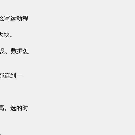
么写运动程
大块。
设、数据怎
部连到一
高。选的时
。