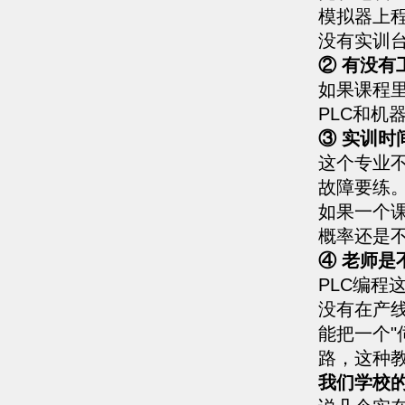
模拟器上
没有实训
② 有没有
如果课程
PLC和机
③ 实训时
这个专业
故障要练
如果一个
概率还是
④ 老师是
PLC编
没有在产
能把一个"
路，这种
我们学校