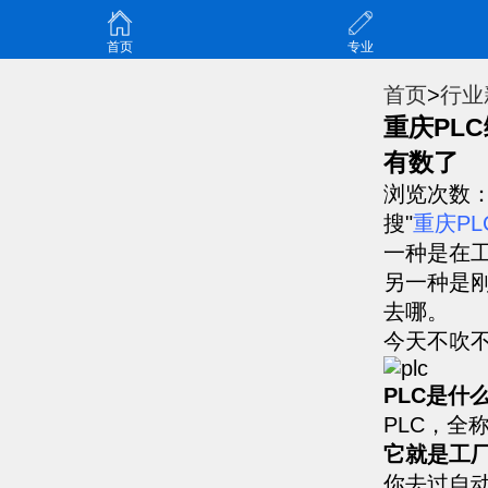
首页
专业
首页
>
行业
重庆PL
有数了
浏览次数
搜"
重庆P
一种是在
另一种是
去哪。
今天不吹
PLC是什
PLC，
它就是工厂
你去过自