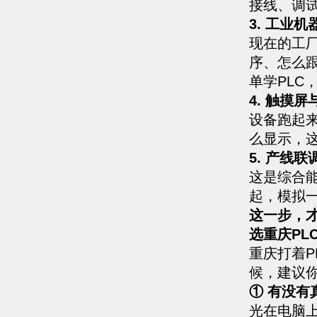
接线、调
3. 工业
现在的工
序、怎么跟
单学PLC
4. 触摸屏
设备跑起
么显示，
5. 产线联
这是综合
起，模拟
这一步，
选重庆PL
重庆打着
候，建议
① 有没有
光在电脑