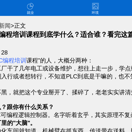
就业
环境
新闻
>正文
C编程培训课程到底学什么？适合谁？看完这
：
28
LC编程培训
课程"的人，大概分两种：
工厂干了几年电工或设备维护，想往上走一步，学点
刚入行或者想转行，不知道PLC到底是干嘛的，也不
不黑，就把这个专业掰开了、揉碎了，老老实实讲清
么？跟你有什么关系？
全称可编程逻辑控制器。名字听着玄乎，其实原理不复
里的"大脑"。
动化车间就知道，机械臂在抓东西、传送带在送料、