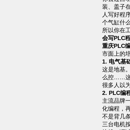
装、盖子
人写好程
个气缸什
所以你在工
会写PLC
重庆PLC
市面上的
1. 电气基
这是地基
么控……
很多人以
2. PLC
主流品牌
化编程，
不是背几
三台电机