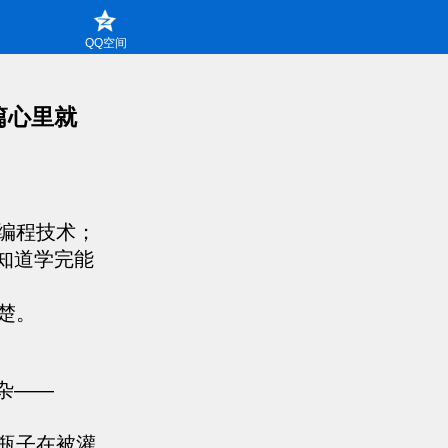
QQ空间
篇心里就
编程技术；
知道学完能
楚。
杂——
瓶子在被灌